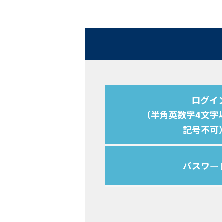
ログイン
（半角英数字4文字
記号不可
パスワー